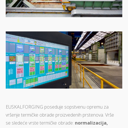
EUSKALFORGING poseduje sopstvenu opremu za
vršenje termičke obrade proizvedenih prstenova. Vrše
se sledeće vrste termičke obrade:
normalizacija,