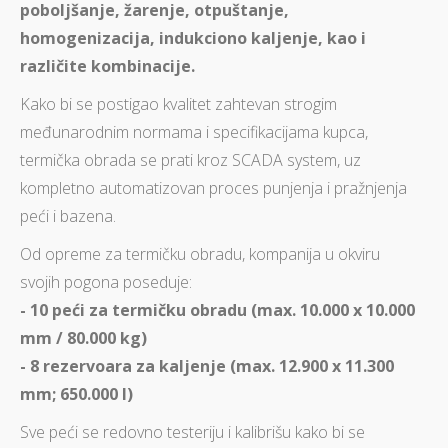
poboljšanje, žarenje, otpuštanje,
homogenizacija, indukciono kaljenje, kao i
različite kombinacije.
Kako bi se postigao kvalitet zahtevan strogim
međunarodnim normama i specifikacijama kupca,
termička obrada se prati kroz SCADA system, uz
kompletno automatizovan proces punjenja i pražnjenja
peći i bazena.
Od opreme za termičku obradu, kompanija u okviru
svojih pogona poseduje:
- 10 peći za termičku obradu (max. 10.000 x 10.000
mm / 80.000 kg)
- 8 rezervoara za kaljenje (max. 12.900 x 11.300
mm; 650.000 l)
Sve peći se redovno testeriju i kalibrišu kako bi se